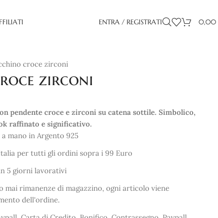
FFILIATI
ENTRA / REGISTRATI
0,00
chino croce zirconi
roce zirconi
n pendente croce e zirconi su catena sottile. Simbolico,
k raffinato e significativo.
 a mano in Argento 925
talia per tutti gli ordini sopra i 99 Euro
 5 giorni lavorativi
ono mai rimanenze di magazzino, ogni articolo viene
mento dell'ordine.
ypall, Carta di Credito, Bonifico, Contrassegno. Paypall