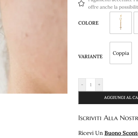
offre anche la possibili
COLORE
Coppia
VARIANTE
-
+
AGGIUNGI AL C
Iscriviti
Alla Nostr
Ricevi Un
Buono Scont