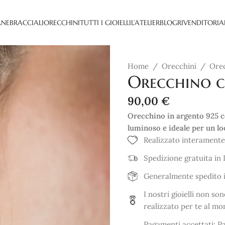
ANE
BRACCIALI
ORECCHINI
TUTTI I GIOIELLI
L’ATELIER
BLOG
RIVENDITORI
A
Home
/
Orecchini
/
Orec
Orecchino c
90,00
€
Orecchino in argento 925 co
luminoso e ideale per un loo
Realizzato interamente
Spedizione gratuita in I
Generalmente spedito in
I nostri gioielli non s
realizzato per te al mo
Pagamenti accettati: Pa