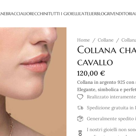
ANE
BRACCIALI
ORECCHINI
TUTTI I GIOIELLI
L’ATELIER
BLOG
RIVENDITORI
A
Home
/
Collane
/
Collan
Collana cha
cavallo
120,00
€
Collana in argento 925 con s
Elegante, simbolica e perfet
Realizzato interamente
Spedizione gratuita in I
Generalmente spedito in
I nostri gioielli non s