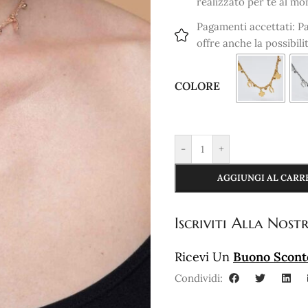
realizzato per te al mo
Pagamenti accettati: Pa
offre anche la possibili
COLORE
-
+
AGGIUNGI AL CARR
Iscriviti
Alla Nostr
Ricevi Un
Buono Scont
Condividi: