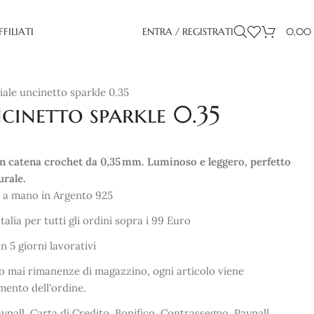
FFILIATI
ENTRA / REGISTRATI
0,00
iale uncinetto sparkle 0.35
cinetto sparkle 0.35
on catena crochet da 0,35 mm. Luminoso e leggero, perfetto
urale.
 a mano in Argento 925
talia per tutti gli ordini sopra i 99 Euro
 5 giorni lavorativi
ono mai rimanenze di magazzino, ogni articolo viene
mento dell'ordine.
ypall, Carta di Credito, Bonifico, Contrassegno. Paypall