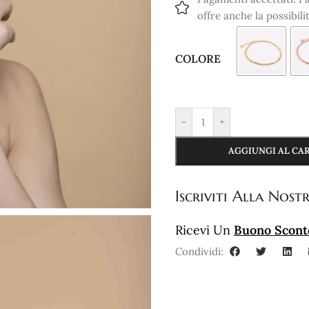
offre anche la possibili
COLORE
-
+
AGGIUNGI AL CA
Iscriviti
Alla Nostr
Ricevi Un
Buono Scont
Condividi: