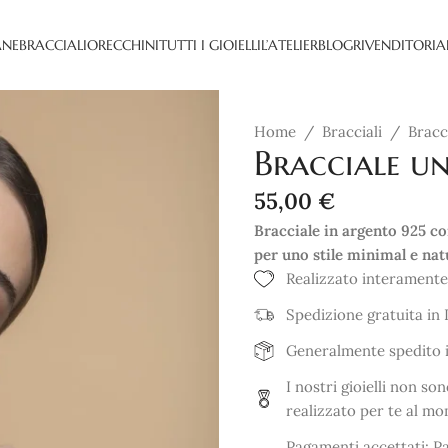
ANE
BRACCIALI
ORECCHINI
TUTTI I GIOIELLI
L’ATELIER
BLOG
RIVENDITORI
A
Home
/
Bracciali
/
Bracc
Bracciale un
55,00
€
Bracciale in argento 925 c
per uno stile minimal e nat
Realizzato interamente
Spedizione gratuita in I
Generalmente spedito in
I nostri gioielli non s
realizzato per te al mo
Pagamenti accettati: Pa