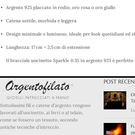
Argento 925 placcato in rodio, oro rosa o oro giallo
Catena sottile, morbida e leggera
Design minimale e luminoso, ideale per look quotidiani ed e
Lunghezza: 17 cm + 2,5 cm di estensione
Il bracciale uncinetto Sparkle 0.35 in argento 925 è perfetto
POST RECEN
Or
Te
Sottolissimi fili e catene d’argento vengono
Lu
lavorati all’uncinetto, ai ferri o al telaio,
come se fossero un tessuto, secondo
Fu
antiche tecniche d’intreccio.
de